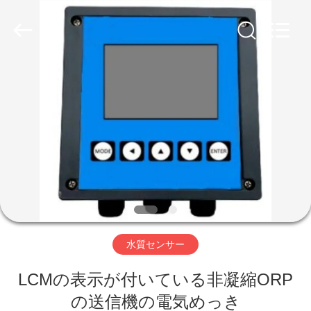
ヤ
ー.
Copyright
©
2018
-
2026
Xi'an
家
Kacise
Optronics
Co.,Ltd..
All
Rights
Reserved.
プ
ロ
ダ
ク
ト
水質センサー
LCMの表示が付いている非凝縮ORP
ビ
の送信機の電気めっき