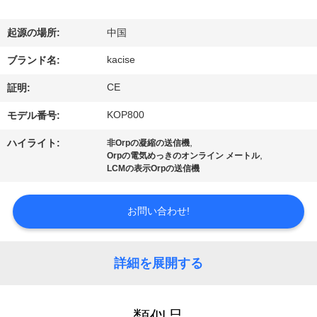
デ
オ
起源の場所:
中国
kacise
ブランド名:
私
CE
証明:
達
KOP800
モデル番号:
に
,
ハイライト:
非Orpの凝縮の送信機
,
Orpの電気めっきのオンライン メートル
つ
LCMの表示Orpの送信機
い
お問い合わせ!
て
詳細を展開する
工
場
類似品