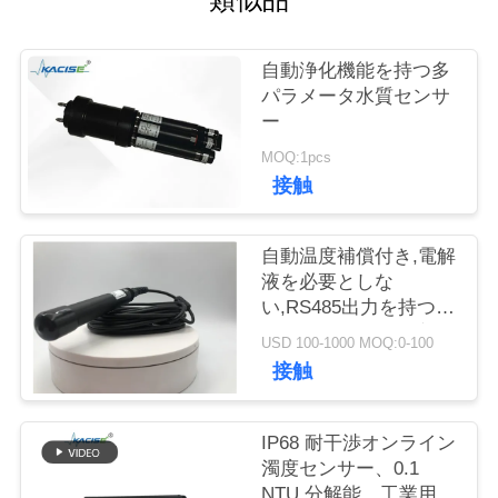
旅
行
自動浄化機能を持つ多
パラメータ水質センサ
ー
品
MOQ:1pcs
質
接触
管
自動温度補償付き,電解
理
液を必要としな
い,RS485出力を持つ,
フラウレセンスの溶解
私
USD 100-1000 MOQ:0-100
酸素センサー
接触
達
に
IP68 耐干渉オンライン
濁度センサー、0.1
連
NTU 分解能、工業用水