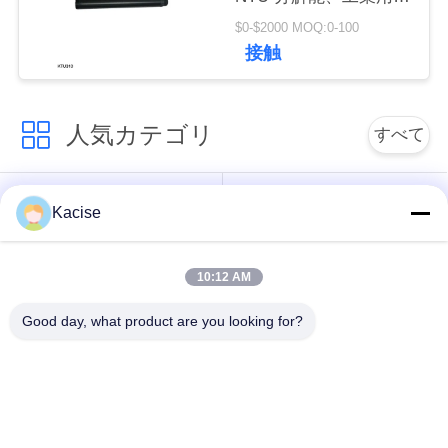
絡
質監視用
$0-$2000 MOQ:0-100
接触
し
な
人気カテゴリ
すべて
さ
い
水質センサー
精密圧力センサー
Kacise
ニ
レーダーの水平な送
液体レベルメーター
10:12 AM
信機
ュ
Good day, what product are you looking for?
ー
超音波トランスデュ
超音波流れメートル
ス
ーサー センサー
エレクトロニック・
場
電磁石の流れメート