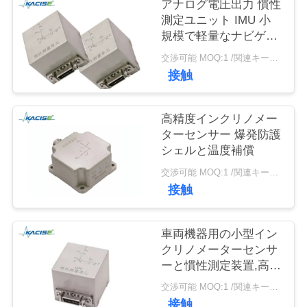
旅
アナログ電圧出力 慣性
測定ユニット IMU 小
行
規模で軽量なナビゲー
ションガイド
交渉可能 MOQ:1 /関連キーワード
接触
品
質
高精度インクリノメー
管
ターセンサー 爆発防護
シェルと温度補償
理
交渉可能 MOQ:1 /関連キーワード
接触
私
車両機器用の小型イン
達
クリノメーターセンサ
に
ーと慣性測定装置,高い
信頼性と高速起動
交渉可能 MOQ:1 /関連キーワード
連
接触