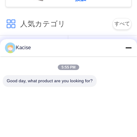
絡
し
人気カテゴリ
すべて
な
さ
水質センサー
精密圧力センサー
Kacise
い
レーダーの水平な送
液体レベルメーター
5:55 PM
信機
ニ
Good day, what product are you looking for?
ュ
超音波トランスデュ
超音波流れメートル
ーサー センサー
ー
ス
エレクトロニック・
電磁石の流れメート
ジロスコップセンサ
ル
ー
場