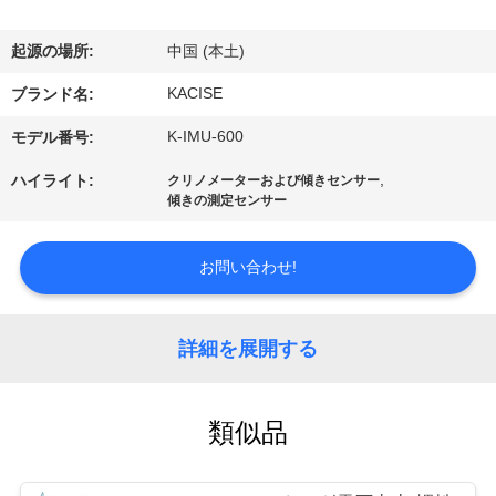
デ
オ
起源の場所:
中国 (本土)
KACISE
ブランド名:
私
K-IMU-600
モデル番号:
達
,
ハイライト:
クリノメーターおよび傾きセンサー
に
傾きの測定センサー
つ
お問い合わせ!
い
て
詳細を展開する
工
類似品
場