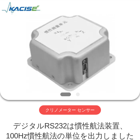
ヤ
ー.
Copyright
©
2018
-
2026
Xi'an
家
Kacise
Optronics
Co.,Ltd..
All
Rights
Reserved.
プ
ロ
ダ
ク
ト
クリノメーター センサー
デジタルRS232は慣性航法装置、
ビ
100Hz慣性航法の単位を出力しました