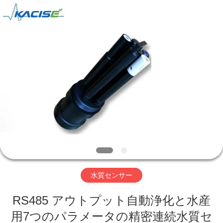
ヤ
ー.
Copyright
©
2018
-
2026
Xi'an
家
Kacise
Optronics
Co.,Ltd..
All
Rights
Reserved.
プ
ロ
ダ
ク
ト
水質センサー
RS485 アウトプット自動浄化と水産
ビ
用7つのパラメータの精密連続水質セ