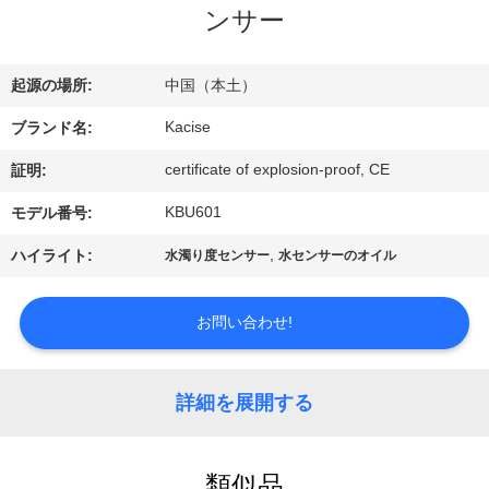
デ
ンサー
オ
起源の場所:
中国（本土）
私
Kacise
ブランド名:
達
certificate of explosion-proof, CE
証明:
に
KBU601
モデル番号:
つ
,
ハイライト:
水濁り度センサー
水センサーのオイル
い
お問い合わせ!
て
詳細を展開する
工
場
類似品