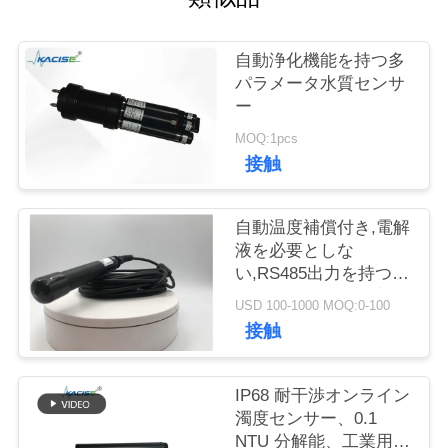
旅
行
自動浄化機能を持つ多
パラメータ水質センサ
ー
品
MOQ:1pcs
質
接触
管
自動温度補償付き,電解
理
液を必要としな
い,RS485出力を持つ,
フラウレセンスの溶解
私
USD 100-1000 MOQ:0-100
酸素センサー
接触
達
に
IP68 耐干渉オンライン
濁度センサー、0.1
連
NTU 分解能、工業用水