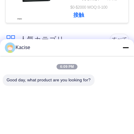
質監視用
絡
$0-$2000 MOQ:0-100
接触
し
な
人気カテゴリ
すべて
さ
Kacise
い
水質センサー
精密圧力センサー
6:09 PM
ニ
レーダーの水平な送
Good day, what product are you looking for?
液体レベルメーター
信機
ュ
ー
超音波トランスデュ
超音波流れメートル
ーサー センサー
ス
エレクトロニック・
電磁石の流れメート
場
ジロスコップセンサ